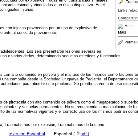
oducidas por explosivos. Todas en circunstancias similares,
Traduç
nismo lesional y vinculados a un único dispositivo. En el
n iguales injurias.
Links rela
Compartilh
Mais
os con injurias provocadas por un tipo de explosivo de
Mais
iferente al conocido previamente.
Permali
 adolescentes. Los seis presentaron lesiones severas en
no o varios dedos, determinando secuelas estéticas y funcionales.
ivos con alto contenido en pólvora y el mal uso de los mismos como factores a
ó una campaña desde la Sociedad Uruguaya de Pediatría, el Departamento de
s autoridades para abordar este problema. Se prohíbe la venta de ese disposit
ivos de pirotecnia con alto contenido de pólvora como el megapetardo o super
utilantes y secuelas permanentes. No se recomienda la manipulación de fuego
nto de las normativas vigentes y el correcto uso de los mismos podrían contri
ia; Traumatismos por explosión; Traumatismos de la mano.
·
texto em Espanhol
·
Espanhol (
pdf
)