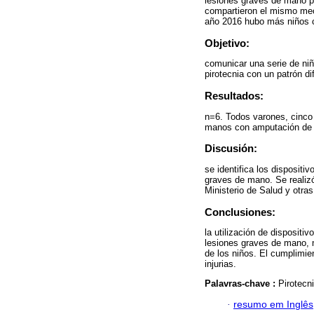
lesiones graves de mano pr
compartieron el mismo meca
año 2016 hubo más niños co
Objetivo:
comunicar una serie de niñ
pirotecnia con un patrón d
Resultados:
n=6. Todos varones, cinco
manos con amputación de u
Discusión:
se identifica los disposit
graves de mano. Se realiz
Ministerio de Salud y otra
Conclusiones:
la utilización de disposit
lesiones graves de mano, m
de los niños. El cumplimie
injurias.
Palavras-chave :
Pirotecn
·
resumo em Inglês