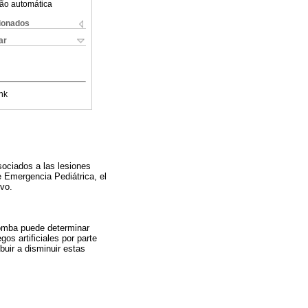
ão automática
cionados
ar
nk
sociados a las lesiones
 Emergencia Pediátrica, el
ivo.
bomba puede determinar
s artificiales por parte
buir a disminuir estas