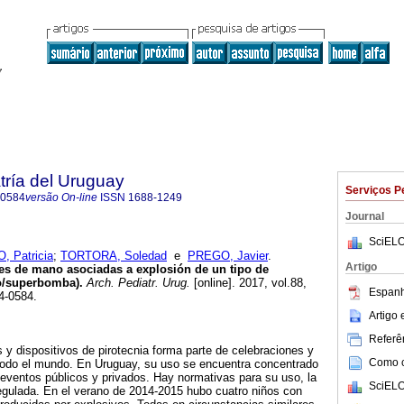
tría del Uruguay
Serviços P
-0584
versão On-line
ISSN
1688-1249
Journal
SciELO
, Patricia
;
TORTORA, Soledad
e
PREGO, Javier
.
Artigo
ves de mano asociadas a explosión de un tipo de
o/superbomba).
Arch. Pediatr. Urug.
[online]. 2017, vol.88,
Espanh
4-0584.
Artigo
Referên
es y dispositivos de pirotecnia forma parte de celebraciones y
Como ci
todo el mundo. En Uruguay, su uso se encuentra concentrado
eventos públicos y privados. Hay normativas para su uso, la
SciELO
egulada. En el verano de 2014-2015 hubo cuatro niños con