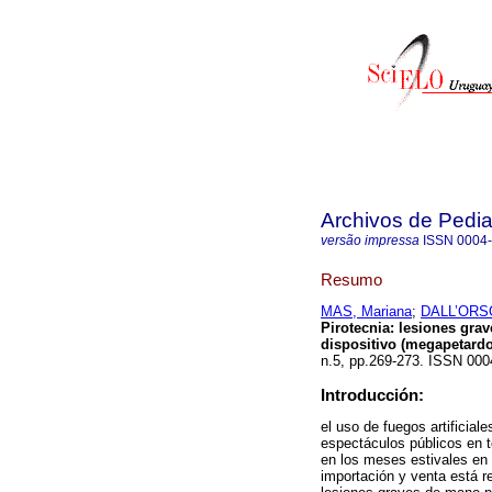
Archivos de Pedia
versão impressa
ISSN
0004
Resumo
MAS, Mariana
;
DALL’ORSO
Pirotecnia: lesiones gra
dispositivo (megapetard
n.5, pp.269-273. ISSN 000
Introducción:
el uso de fuegos artificial
espectáculos públicos en 
en los meses estivales en 
importación y venta está r