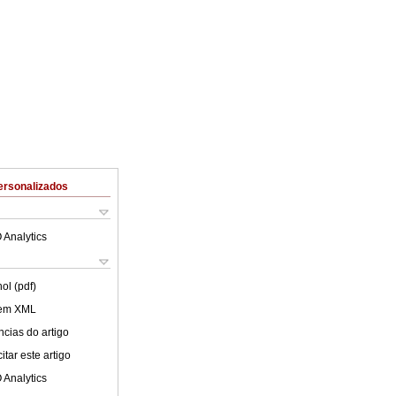
ersonalizados
 Analytics
ol (pdf)
 em XML
cias do artigo
tar este artigo
 Analytics