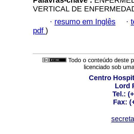
Palavras-chave :
ENFERMED
VERTICAL DE ENFERMEDAD
·
resumo em Inglês
·
pdf
)
Todo o conteúdo deste pe
licenciado sob um
Centro Hospit
Lord 
Tel.: 
Fax: 
secret