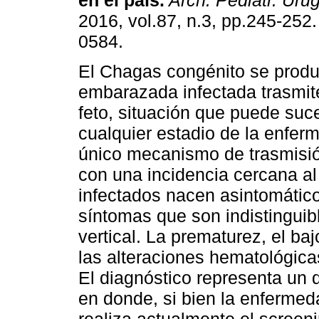
en el país
.
Arch. Pediatr. Urug
2016, vol.87, n.3, pp.245-252
0584.
El Chagas congénito se prod
embarazada infectada trasmite
feto, situación que puede suc
cualquier estadio de la enfe
único mecanismo de trasmisió
con una incidencia cercana a
infectados nacen asintomátic
síntomas que son indistinguib
vertical. La prematurez, el b
las alteraciones hematológica
El diagnóstico representa un 
en donde, si bien la enferme