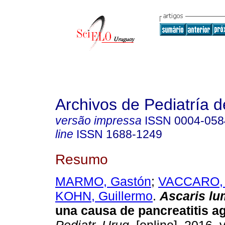
Archivos de Pediatría 
versão impressa
ISSN
0004-058
line
ISSN
1688-1249
Resumo
MARMO, Gastón
;
VACCARO, 
KOHN, Guillermo
.
Ascaris lu
una causa de pancreatitis a