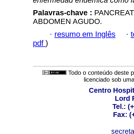
enfermedad endémica como la
Palavras-chave :
PANCREATI
ABDOMEN AGUDO.
·
resumo em Inglês
·
pdf
)
Todo o conteúdo deste pe
licenciado sob um
Centro Hospit
Lord 
Tel.: 
Fax: 
secret