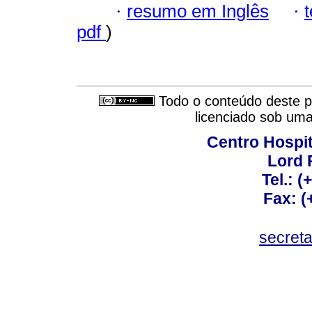
·
resumo em Inglês
·
pdf
)
Todo o conteúdo deste pe
licenciado sob um
Centro Hospit
Lord 
Tel.: 
Fax: 
secret