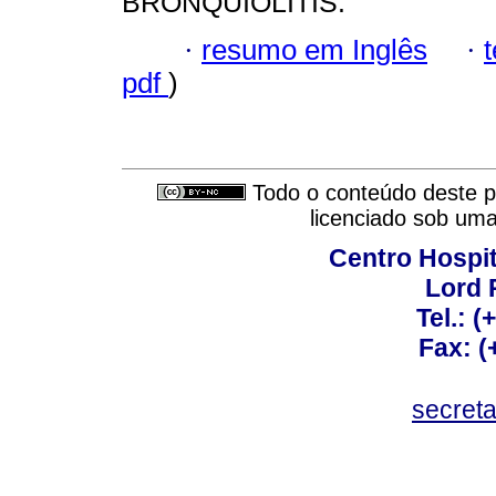
BRONQUIOLITIS.
·
resumo em Inglês
·
pdf
)
Todo o conteúdo deste pe
licenciado sob um
Centro Hospit
Lord 
Tel.: 
Fax: 
secret