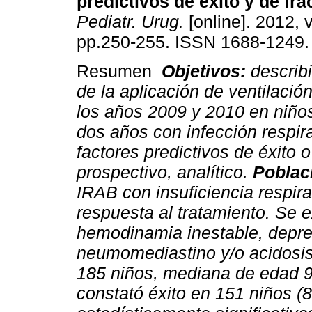
predictivos de éxito y de fra
Pediatr. Urug.
[online]. 2012, v
pp.250-255. ISSN 1688-1249.
Resumen
Objetivos:
describi
de la aplicación de ventilació
los años 2009 y 2010 en niñ
dos años con infección respira
factores predictivos de éxito 
prospectivo, analítico.
Poblac
IRAB con insuficiencia respira
respuesta al tratamiento. Se 
hemodinamia inestable, depre
neumomediastino y/o acidosi
185 niños, mediana de edad 9
constató éxito en 151 niños (