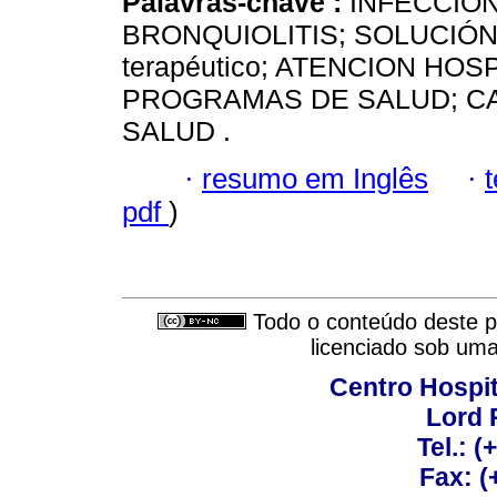
Palavras-chave :
INFECCION
BRONQUIOLITIS; SOLUCIÓ
terapéutico; ATENCION HOS
PROGRAMAS DE SALUD; CA
SALUD .
·
resumo em Inglês
·
pdf
)
Todo o conteúdo deste pe
licenciado sob um
Centro Hospit
Lord 
Tel.: 
Fax: 