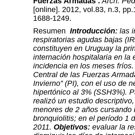
Fuerzas Armadas .
Arch. Pedi
[online]. 2012, vol.83, n.3, p
1688-1249.
Resumen
Introducción:
las 
respiratorias agudas bajas (I
constituyen en Uruguay la pr
internación hospitalaria en l
incidencia en los meses fríos.
Central de las Fuerzas Armad
Invierno” (PI), con el uso de 
hipertónico al 3% (SSH3%).
P
realizó un estudio descriptivo
menores de 2 años cursando l
bronquiolitis; en el período 1 
2011.
Objetivos:
evaluar la re