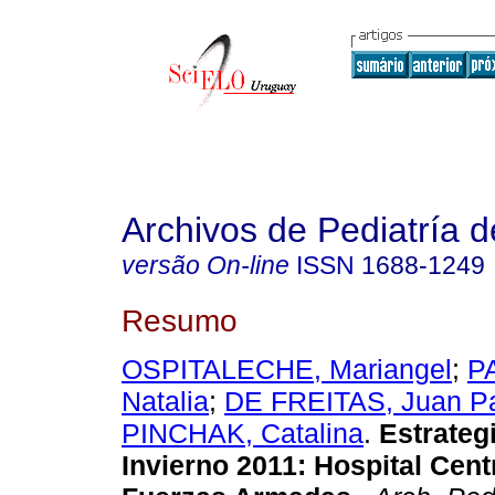
Archivos de Pediatría 
versão On-line
ISSN
1688-1249
Resumo
OSPITALECHE, Mariangel
;
P
Natalia
;
DE FREITAS, Juan P
PINCHAK, Catalina
.
Estrateg
Invierno 2011: Hospital Cent