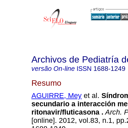
Archivos de Pediatría 
versão On-line
ISSN
1688-1249
Resumo
AGUIRRE, Mey
et al.
Síndrom
secundario a interacción m
ritonavir/fluticasona .
Arch. P
[online]. 2012, vol.83, n.1, p