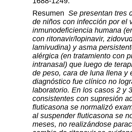
1688-1249.
Resumen
Se presentan tres 
de niños con infección por el v
inmunodeficiencia humana (en
con ritonavir/lopinavir, zidovu
lamivudina) y asma persistente
alérgica (en tratamiento con p
intranasal) que luego de tera
de peso, cara de luna llena y 
diagnóstico fue clínico no log
laboratorio. En los casos 2 y 
consistentes con supresión ad
fluticasona se normalizó exam
al suspender fluticasona se n
meses, no realizándose paracl