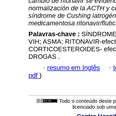
cambio de ritonavir se evidenc
normalización de la ACTH y co
síndrome de Cushing iatrogén
medicamentosa ritonavir/fluti
Palavras-chave :
SÍNDROME
VIH; ASMA; RITONAVIR-efect
CORTICOESTEROIDES- efect
DROGAS .
·
resumo em Inglês
·
pdf
)
Todo o conteúdo deste pe
licenciado sob um