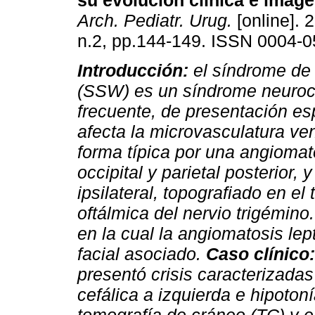
su evolución clínica e image
Arch. Pediatr. Urug.
[online]. 
n.2, pp.144-149. ISSN 0004-0
Introducción:
el síndrome de
(SSW) es un síndrome neuro
frecuente, de presentación es
afecta la microvasculatura ve
forma típica por una angiomat
occipital y parietal posterior,
ipsilateral, topografiado en el 
oftálmica del nervio trigémin
en la cual la angiomatosis le
facial asociado.
Caso clínico:
presentó crisis caracterizadas
cefálica a izquierda e hipotoní