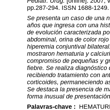
Pediatr. Urug.
[online]. 2007, v
pp.287-294. ISSN 1688-1249.
Se presenta un caso de una n
años que ingresa con una hist
de evolución caracterizada por
abdominal, orina de color roj
hiperemia conjuntival bilater
mostraron hematuria y calciur
compromiso de pequeñas y gr
fiebre. Se realiza diagnóstico 
recibiendo tratamiento con ant
corticoides, permaneciendo a
Se destaca la presencia de m
forma inusual de presentació
Palavras-chave :
HEMATURI