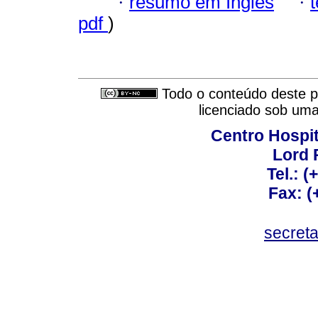
·
resumo em Inglês
·
pdf
)
Todo o conteúdo deste pe
licenciado sob um
Centro Hospit
Lord 
Tel.: 
Fax: 
secret