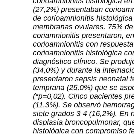
corioamnionitis histológica e
(27,2%) presentaban corioamni
de corioamnionitis histológic
membranas ovulares. 75% de l
coriamnionitis presentaron, en
corioamnionitis con respuesta
corioamnionitis histológica co
diagnóstico clínico. Se produ
(34,0%) y durante la internac
presentaron sepsis neonatal t
temprana (25,0%) que se asoci
(*p=0,02). Cinco pacientes pre
(11,3%). Se observó hemorragi
siete grados 3-4 (16,2%). En
displasia broncopulmonar, que
histológica con compromiso fe