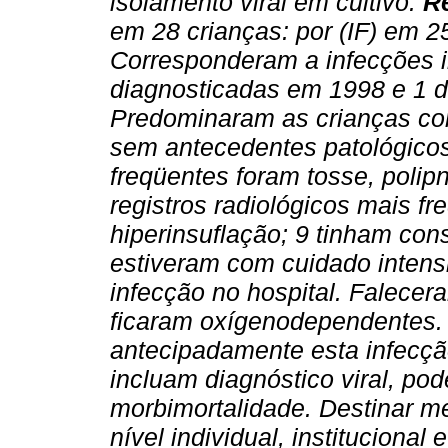
isolamento viral em cultivo.
Re
em 28 crianças: por (IF) em 25
Corresponderam a infecções in
diagnosticadas em 1998 e 1 d
Predominaram as crianças co
sem antecedentes patológicos
freqüentes foram tosse, polip
registros radiológicos mais fre
hiperinsuflação; 9 tinham con
estiveram com cuidado intensi
infecção no hospital. Falecer
ficaram oxígenodependentes
antecipadamente esta infecçã
incluam diagnóstico viral, pod
morbimortalidade. Destinar me
nível individual, institucional e