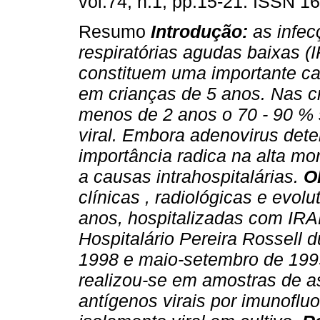
vol.74, n.1, pp.15-21. ISSN 1
Resumo
Introdução:
as infec
respiratórias agudas baixas (
constituem uma importante c
em crianças de 5 anos. Nas 
menos de 2 anos o 70 - 90 %
viral. Embora adenovirus dete
importância radica na alta m
a causas intrahospitalárias.
O
clínicas , radiológicas e evo
anos, hospitalizadas com IRA
Hospitalário Pereira Rossell 
1998 e maio-setembro de 19
realizou-se em amostras de a
antígenos virais por imunoflu