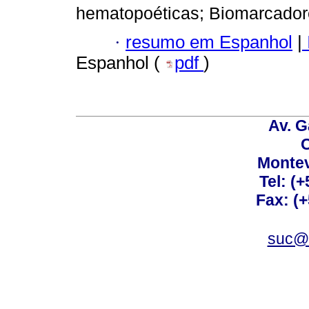
hematopoéticas; Biomarcador
·
resumo em Espanhol
|
Espanhol (
pdf
)
Av. G
C
Montev
Tel: (
Fax: (
suc@a