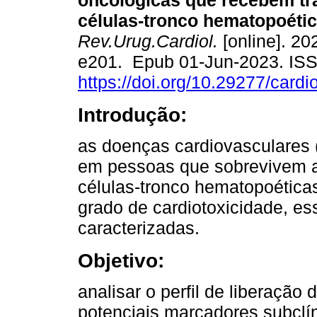
oncológicas que recebem tr
células-tronco hematopoétic
Rev.Urug.Cardiol.
[online]. 202
e201. Epub 01-Jun-2023. IS
https://doi.org/10.29277/cardi
Introdução:
as doenças cardiovasculares 
em pessoas que sobrevivem a
células-tronco hematopoética
grado de cardiotoxicidade, e
caracterizadas.
Objetivo:
analisar o perfil de liberaçã
potenciais marcadores subclí