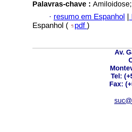
Palavras-chave :
Amiloidose
·
resumo em Espanhol
|
Espanhol (
pdf
)
Av. G
C
Montev
Tel: (
Fax: (
suc@a