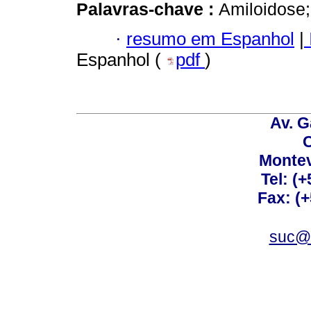
Palavras-chave :
Amiloidose
·
resumo em Espanhol
|
Espanhol (
pdf
)
Av. G
C
Montev
Tel: (
Fax: (
suc@a