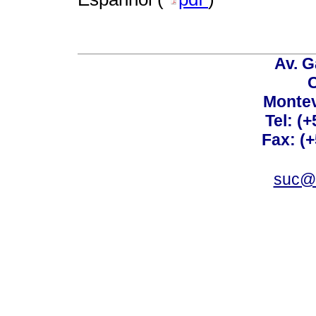
Av. G
C
Montev
Tel: (
Fax: (
suc@a