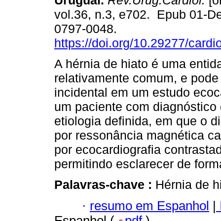
Uruguai.
Rev.Urug.Cardiol.
[o
vol.36, n.3, e702. Epub 01-D
0797-0048.
https://doi.org/10.29277/cardi
A hérnia de hiato é uma entid
relativamente comum, e pode
incidental em um estudo ecoc
um paciente com diagnóstico
etiologia definida, em que o d
por ressonância magnética ca
por ecocardiografia contrast
permitindo esclarecer de forma
Palavras-chave :
Hérnia de h
·
resumo em Espanhol
|
Espanhol (
pdf
)