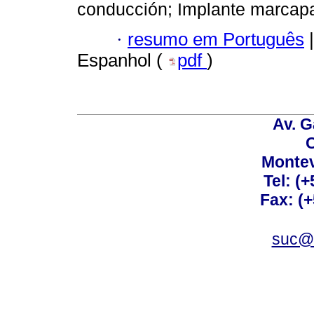
conducción; Implante marcapas
·
resumo em Português
|
Espanhol (
pdf
)
Av. G
C
Montev
Tel: (
Fax: (
suc@a