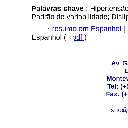
Palavras-chave :
Hipertensão
Padrão de variabilidade; Disli
·
resumo em Espanhol
|
Espanhol (
pdf
)
Av. G
C
Montev
Tel: (
Fax: (
suc@a