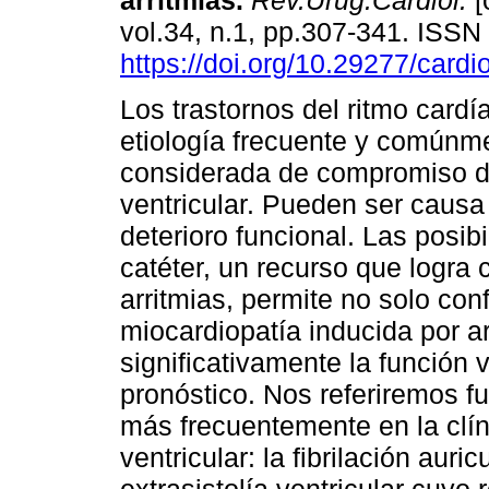
arritmias.
Rev.Urug.Cardiol.
[
vol.34, n.1, pp.307-341. ISS
https://doi.org/10.29277/cardi
Los trastornos del ritmo card
etiología frecuente y comúnm
considerada de compromiso de
ventricular. Pueden ser causa
deterioro funcional. Las posib
catéter, un recurso que logra
arritmias, permite no solo con
miocardiopatía inducida por a
significativamente la función v
pronóstico. Nos referiremos f
más frecuentemente en la clín
ventricular: la fibrilación aur