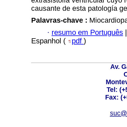
extrasistolía ventricular cuyo 
causante de esta patología ge
Palavras-chave :
Miocardiopa
·
resumo em Português
|
Espanhol (
pdf
)
Av. G
C
Montev
Tel: (
Fax: (
suc@a