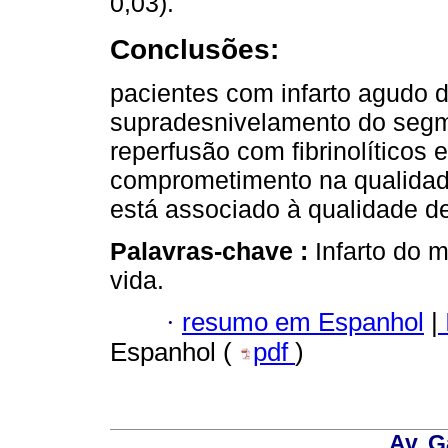
0,03).
Conclusões:
pacientes com infarto agudo 
supradesnivelamento do segm
reperfusão com fibrinolítico
comprometimento na qualidade
está associado à qualidade de
Palavras-chave :
Infarto do m
vida.
·
resumo em Espanhol
|
Espanhol (
pdf
)
Av. G