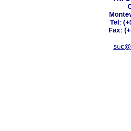
C
Montev
Tel: (
Fax: (
suc@a