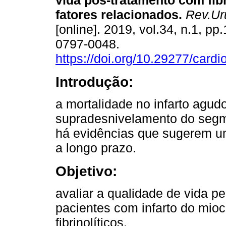
vida pós-tratamento com fibr
fatores relacionados.
Rev.Uru
[online]. 2019, vol.34, n.1, p
0797-0048.
https://doi.org/10.29277/cardi
Introdução:
a mortalidade no infarto agu
supradesnivelamento do segm
há evidências que sugerem um
a longo prazo.
Objetivo:
avaliar a qualidade de vida p
pacientes com infarto do mio
fibrinolíticos.