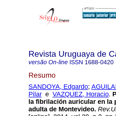
Revista Uruguaya de Ca
versão On-line
ISSN
1688-0420
Resumo
SANDOYA, Edgardo
;
AGUILAR
Pilar
e
VAZQUEZ, Horacio
.
P
la fibrilación auricular en la
adulta de Montevideo
.
Rev.Ur