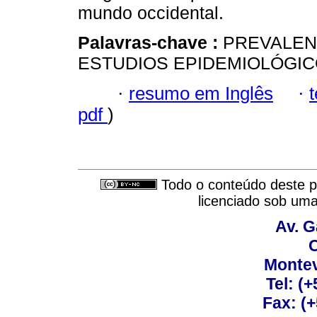
mundo occidental.
Palavras-chave :
PREVALENC
ESTUDIOS EPIDEMIOLÓGIC
·
resumo em Inglês
·
pdf
)
Todo o conteúdo deste pe
licenciado sob um
Av. G
C
Montev
Tel: (
Fax: (