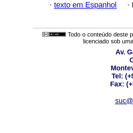
·
texto em Espanhol
·
Todo o conteúdo deste pe
licenciado sob um
Av. G
C
Montev
Tel: (
Fax: (
suc@a