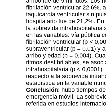
arribo fue de 9 minutos. Los ri
fibrilación ventricular 22,6%, 
taquicardia ventricular sin pu
hospitalario fue de 21,2%. En 
la sobrevida intrahospitalaria 
en las variables: vía pública 
fibrilación ventricular (p < 0,0
supraventricular (p = 0,01) y 
arribo y edad (p = 0,004). Cu
ritmos desfibrilables, se aso
intrahospitalaria (p < 0,0001).
respecto a la sobrevida intrah
estadística en la variable ritm
Conclusión:
hubo tiempos de
emergencia móvil. La sobrevida
referida en estudios internaci