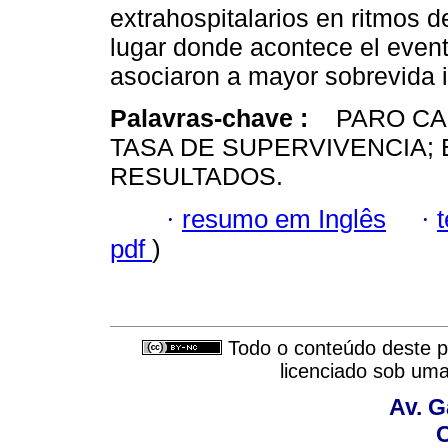
extrahospitalarios
en ritmos de
lugar donde acontece el even
asociaron a mayor sobrevida in
Palavras-chave :
PARO CAR
TASA DE SUPERVIVENCIA;
RESULTADOS.
·
resumo em Inglês
·
pdf
)
Todo o conteúdo deste pe
licenciado sob um
Av. G
C