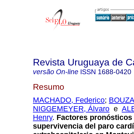
Revista Uruguaya de Ca
versão On-line
ISSN
1688-0420
Resumo
MACHADO, Federico
;
BOUZAS
NIGGEMEYER, Álvaro
e
AL
Henry
.
Factores pronósticos 
supervivencia del paro card