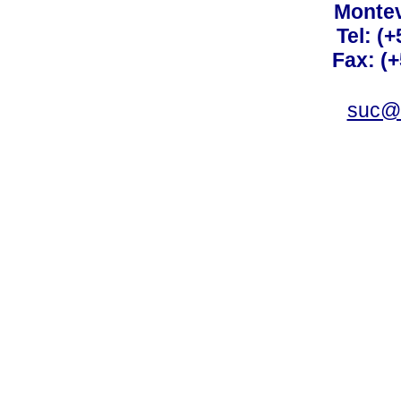
Montev
Tel: (
Fax: (
suc@a