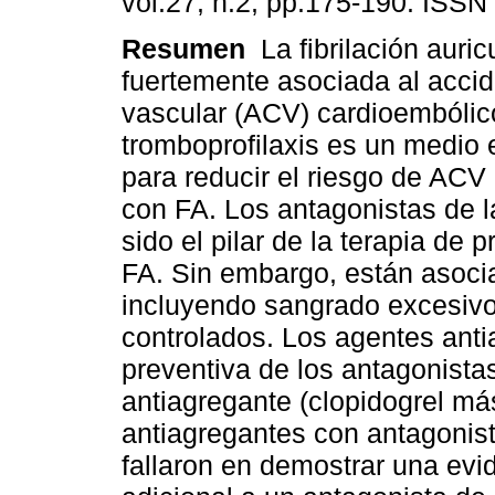
vol.27, n.2, pp.175-190. ISSN
Resumen
La fibrilación auric
fuertemente asociada al acci
vascular (ACV) cardioembólico
tromboprofilaxis es un medio 
para reducir el riesgo de ACV
con FA. Los antagonistas de l
sido el pilar de la terapia de
FA. Sin embargo, están asoci
incluyendo sangrado excesiv
controlados. Los agentes anti
preventiva de los antagonista
antiagregante (clopidogrel má
antiagregantes con antagonis
fallaron en demostrar una evi