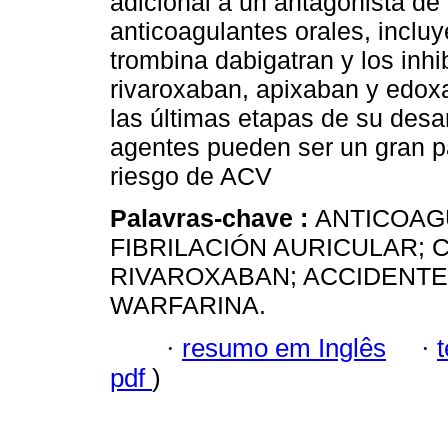
adicional a un antagonista de
anticoagulantes orales, incluye
trombina dabigatran y los inhi
rivaroxaban, apixaban y edox
las últimas etapas de su desa
agentes pueden ser un gran p
riesgo de ACV
Palavras-chave :
ANTICOAGU
FIBRILACIÓN AURICULAR; 
RIVAROXABAN; ACCIDENT
WARFARINA.
·
resumo em Inglês
·
pdf
)