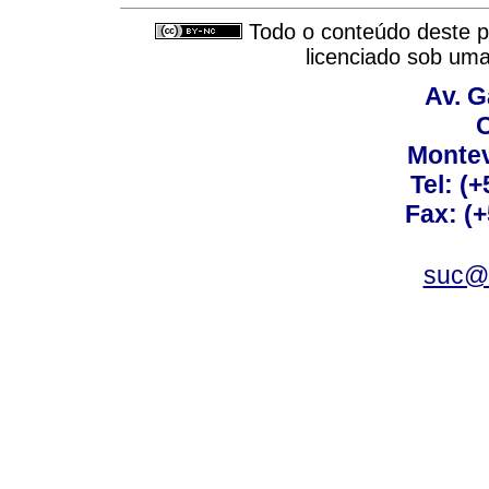
Todo o conteúdo deste pe
licenciado sob um
Av. G
C
Montev
Tel: (
Fax: (
suc@a