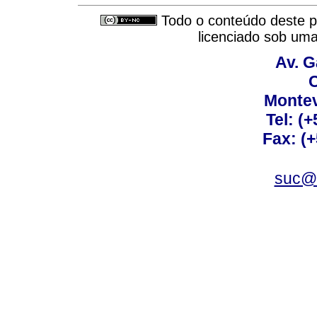
Todo o conteúdo deste pe
licenciado sob um
Av. G
C
Montev
Tel: (
Fax: (
suc@a