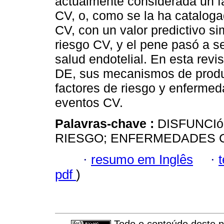
actualmente considerada un fa
CV, o, como se la ha cataloga
CV, con un valor predictivo sim
riesgo CV, y el pene pasó a s
salud endotelial. En esta revi
DE, sus mecanismos de produc
factores de riesgo y enfermed
eventos CV.
Palavras-chave :
DISFUNCIó
RIESGO; ENFERMEDADES 
·
resumo em Inglês
·
pdf
)