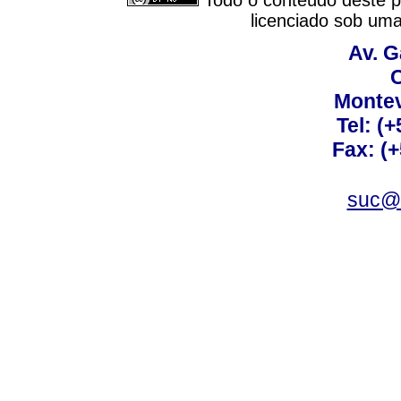
Todo o conteúdo deste pe
licenciado sob um
Av. G
C
Montev
Tel: (
Fax: (
suc@a