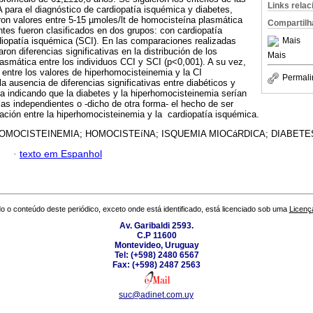
Links rela
para el diagnóstico de cardiopatía isquémica y diabetes,
on valores entre 5-15 µmoles/lt de homocisteína plasmática
Compartilh
es fueron clasificados en dos grupos: con cardiopatía
Mais
diopatía isquémica (SCI). En las comparaciones realizadas
ron diferencias significativas en la distribución de los
Mais
asmática entre los individuos CCI y SCI (p<0,001). A su vez,
entre los valores de hiperhomocisteinemia y la CI
Permali
la ausencia de diferencias significativas entre diabéticos y
ía indicando que la diabetes y la hiperhomocisteinemia serían
cas independientes o -dicho de otra forma- el hecho de ser
ciación entre la hiperhomocisteinemia y la cardiopatía isquémica.
OMOCISTEINEMIA; HOMOCISTEíNA; ISQUEMIA MIOCáRDICA; DIABETES 
·
texto em Espanhol
o o conteúdo deste periódico, exceto onde está identificado, está licenciado sob uma
Licenç
Av. Garibaldi 2593.
C.P 11600
Montevideo, Uruguay
Tel: (+598) 2480 6567
Fax: (+598) 2487 2563
suc@adinet.com.uy