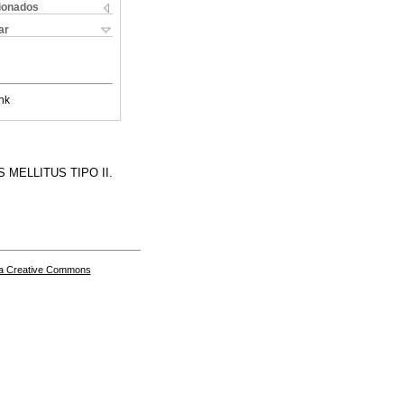
cionados
ar
nk
MELLITUS TIPO II.
a Creative Commons