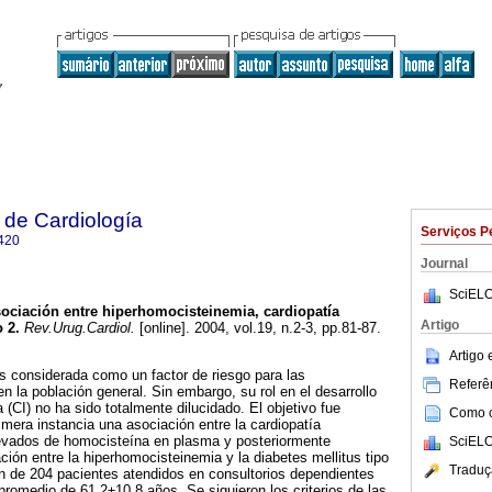
 de Cardiología
Serviços P
420
Journal
SciELO
ociación entre hiperhomocisteinemia, cardiopatía
Artigo
 2.
Rev.Urug.Cardiol.
[online]. 2004, vol.19, n.2-3, pp.81-87.
Artigo
s considerada como un factor de riesgo para las
Referên
 la población general. Sin embargo, su rol en el desarrollo
 (CI) no ha sido totalmente dilucidado. El objetivo fue
Como ci
rimera instancia una asociación entre la cardiopatía
levados de homocisteína en plasma y posteriormente
SciELO
ación entre la hiperhomocisteinemia y la diabetes mellitus tipo
Traduç
ón de 204 pacientes atendidos en consultorios dependientes
omedio de 61,2±10,8 años. Se siguieron los criterios de las