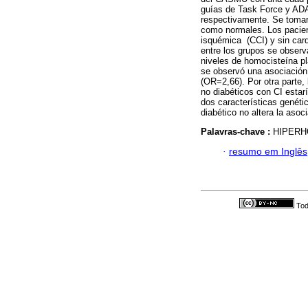
guías de Task Force y ADA 
respectivamente. Se tomar
como normales. Los pacient
isquémica (CCI) y sin car
entre los grupos se observa
niveles de homocisteína pl
se observó una asociación 
(OR=2,66). Por otra parte, 
no diabéticos con CI estar
dos características genéti
diabético no altera la aso
Palavras-chave :
HIPERH
·
resumo em Inglês
Tod