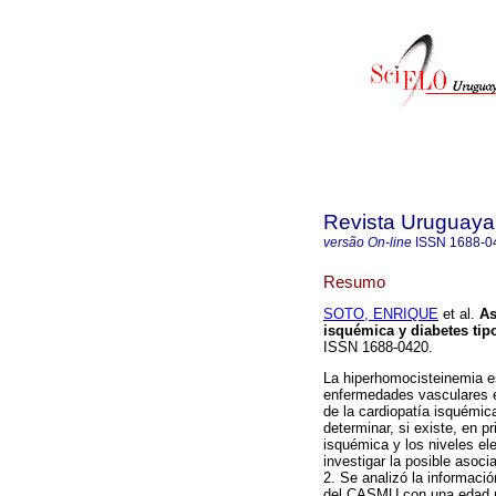
Revista Uruguaya
versão On-line
ISSN
1688-0
Resumo
SOTO, ENRIQUE
et al.
As
isquémica y diabetes tipo
ISSN 1688-0420.
La hiperhomocisteinemia e
enfermedades vasculares en
de la cardiopatía isquémica
determinar, si existe, en p
isquémica y los niveles e
investigar la posible asoci
2. Se analizó la informaci
del CASMU con una edad pr