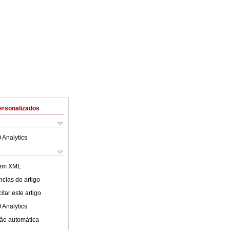
ersonalizados
 Analytics
 em XML
cias do artigo
tar este artigo
 Analytics
ão automática