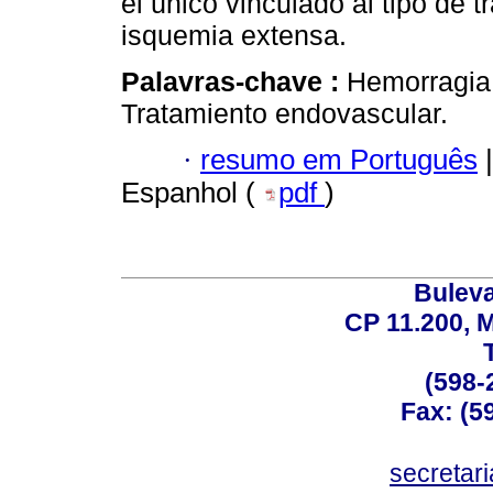
el único vinculado al tipo de 
isquemia extensa.
Palavras-chave :
Hemorragia 
Tratamiento endovascular.
·
resumo em Português
|
Espanhol (
pdf
)
Buleva
CP 11.200, 
(598-
Fax: (59
secreta