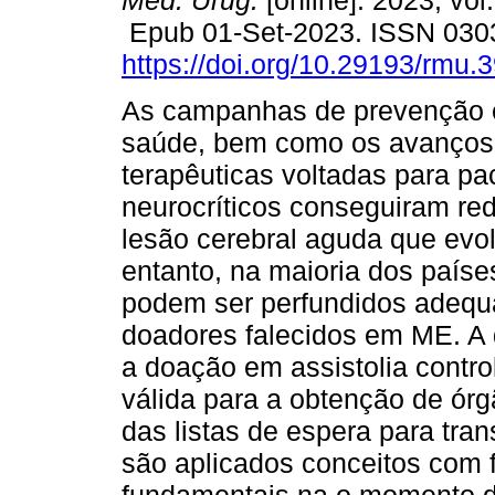
Méd. Urug.
[online]. 2023, vol
Epub 01-Set-2023. ISSN 030
https://doi.org/10.29193/rmu.3
As campanhas de prevenção 
saúde, bem como os avanços
terapêuticas voltadas para pa
neurocríticos conseguiram red
lesão cerebral aguda que evo
entanto, na maioria dos paíse
podem ser perfundidos adequa
doadores falecidos em ME. A 
a doação em assistolia contr
válida para a obtenção de órg
das listas de espera para tra
são aplicados conceitos com f