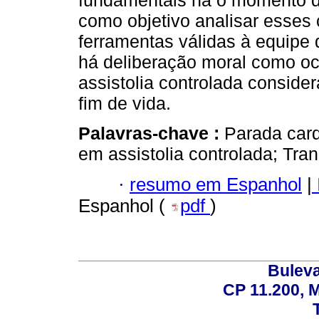
fundamentais na o momento da
como objetivo analisar esses 
ferramentas válidas à equipe
há deliberação moral como o
assistolia controlada conside
fim de vida.
Palavras-chave :
Parada card
em assistolia controlada; Tra
·
resumo em Espanhol
|
Espanhol (
pdf
)
Buleva
CP 11.200, 