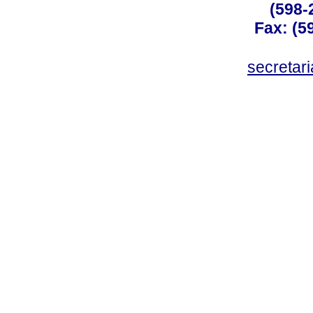
(598-
Fax: (59
secreta