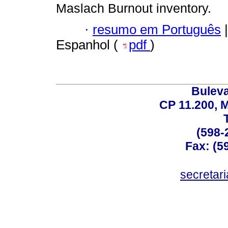
Maslach Burnout inventory.
·
resumo em Português
|
Espanhol (
pdf
)
Buleva
CP 11.200, 
(598-
Fax: (59
secreta