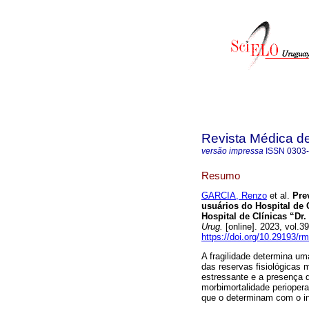
Revista Médica d
versão impressa
ISSN
0303
Resumo
GARCIA, Renzo
et al.
Prev
usuários do Hospital de 
Hospital de Clínicas “Dr
Urug.
[online]. 2023, vol.
https://doi.org/10.29193/r
A fragilidade determina um
das reservas fisiológicas 
estressante e a presença d
morbimortalidade perioperató
que o determinam com o intu