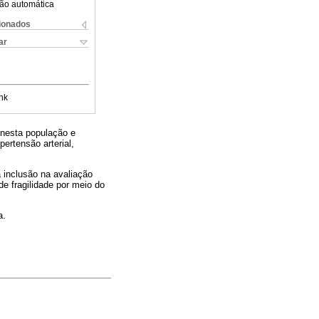
ão automática
cionados
ar
nk
 nesta população e
ertensão arterial,
 inclusão na avaliação
e fragilidade por meio do
a.