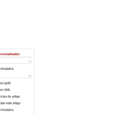
ersonalizados
 Analytics
ol (pdf)
 em XML
cias do artigo
tar este artigo
 Analytics