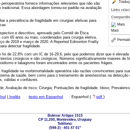
Traduç
 perioperatória fornece informações relevantes que não são
 tradicional. Essa abordagem tornou-se padrão na avaliação
Links rela
Compartilh
iar a prevalência de fragilidade em cirurgias eletivas para
Mais
icas.
Mais
pectivo e descritivo, aprovado pelo Comitê de Ética
es com 65 anos ou mais, coordenados para cirurgia eletiva,
Permali
rço de 2019 e março de 2020. A Reported Edmonton Frailty
ara detectar fragilidade.
ade foi de 22,8% com um IC de 16-29,6, pelo que podemos dizer que é elevada
textos cirúrgicos e não cirúrgicos. Números significativamente maiores de hip
ireoidismo e tabagismo foram encontrados entre os pacientes frágeis.
 fragilidade na morbimortalidade operatória são razões convincentes para sua
istema de saúde, bem como para o treinamento de anestesistas na detecção d
s, válidas e confiáveis.
ade; Avaliação de risco; Cirurgia; Pontuações de fragilidade; Idoso; Prevalenci
hol
|
Inglês
·
texto em Espanhol
·
Espanhol (
pdf
)
Bulevar Artigas 1515
CP 11.200, Montevideo, Uruguay
Teléfono:
(598-2) - 401 47 01*