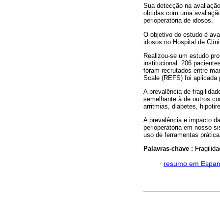
Sua detecção na avaliação
obtidas com uma avaliação
perioperatória de idosos.
O objetivo do estudo é aval
idosos no Hospital de Clín
Realizou-se um estudo pros
institucional. 206 pacient
foram recrutados entre ma
Scale (REFS) foi aplicada p
A prevalência de fragilid
semelhante à de outros con
arritmias, diabetes, hipot
A prevalência e impacto da
perioperatória em nosso s
uso de ferramentas prática
Palavras-chave :
Fragilid
·
resumo em Espan