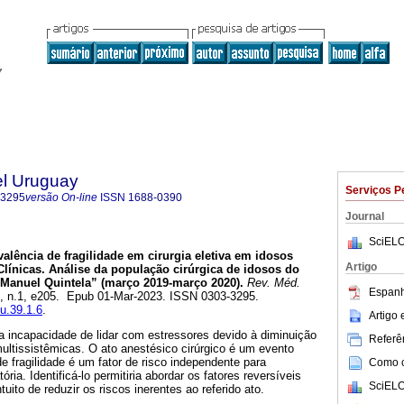
el Uruguay
Serviços P
-3295
versão On-line
ISSN
1688-0390
Journal
SciELO
alência de fragilidade em cirurgia eletiva em idosos
Artigo
Clínicas. Análise da população cirúrgica de idosos do
. Manuel Quintela” (março 2019-março 2020).
Rev. Méd.
Espanh
39, n.1, e205. Epub 01-Mar-2023. ISSN 0303-3295.
mu.39.1.6
.
Artigo
a incapacidade de lidar com estressores devido à diminuição
Referên
multissistêmicas. O ato anestésico cirúrgico é um evento
e fragilidade é um fator de risco independente para
Como ci
ria. Identificá-lo permitiria abordar os fatores reversíveis
SciELO
ito de reduzir os riscos inerentes ao referido ato.