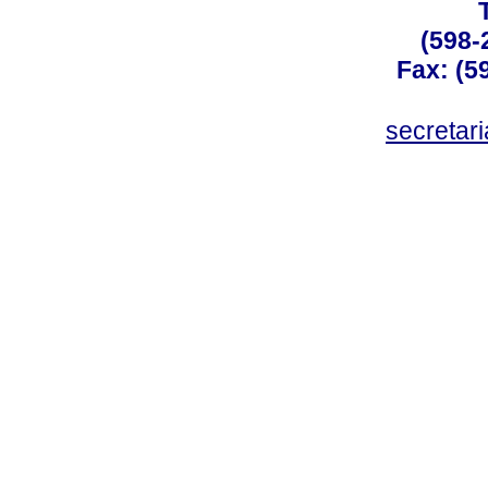
(598-
Fax: (59
secreta