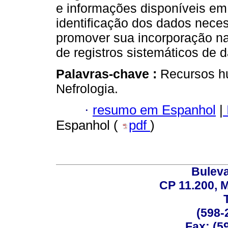
e informações disponíveis e
identificação dos dados neces
promover sua incorporação n
de registros sistemáticos de 
Palavras-chave :
Recursos h
Nefrologia.
·
resumo em Espanhol
|
Espanhol (
pdf
)
Buleva
CP 11.200, 
(598-
Fax: (59