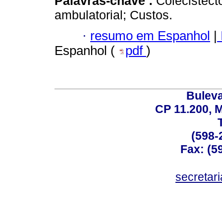
Palavras-chave :
Colecistect
ambulatorial; Custos.
·
resumo em Espanhol
|
Espanhol (
pdf
)
Buleva
CP 11.200, 
(598-
Fax: (59
secreta