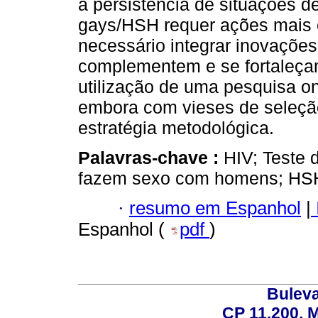
a persistência de situações d
gays/HSH requer ações mais e
necessário integrar inovaçõe
complementem e se fortaleçam
utilização de uma pesquisa onl
embora com vieses de seleção
estratégia metodológica.
Palavras-chave :
HIV; Teste 
fazem sexo com homens; HSH; 
·
resumo em Espanhol
|
Espanhol (
pdf
)
Buleva
CP 11.200, 