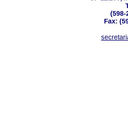
(598-
Fax: (59
secreta