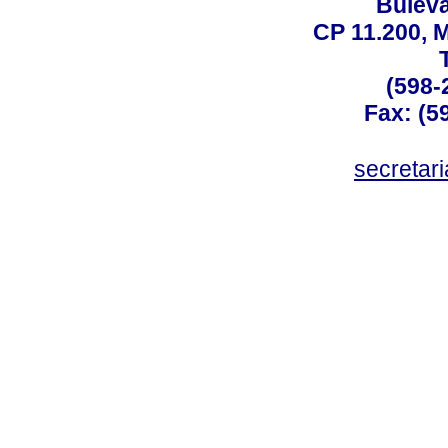
Buleva
CP 11.200, 
(598-
Fax: (59
secreta