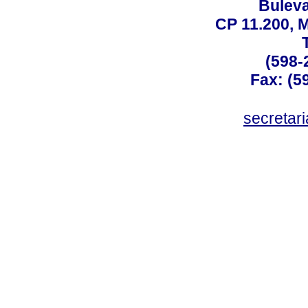
Buleva
CP 11.200, 
(598-
Fax: (59
secreta