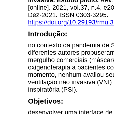
invasiva. Estudo piloto.
Rev.
[online]. 2021, vol.37, n.4, e
Dez-2021. ISSN 0303-3295.
https://doi.org/10.29193/rmu.3
Introdução:
no contexto da pandemia de
diferentes autores propuser
mergulho comerciais (máscara
oxigenoterapia a pacientes c
momento, nenhum avaliou se
ventilação não invasiva (VNI
inspiratória (PSI).
Objetivos:
desenvolver uma interface de