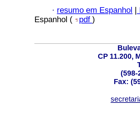
·
resumo em Espanhol
|
Espanhol (
pdf
)
Buleva
CP 11.200, 
(598-
Fax: (59
secreta