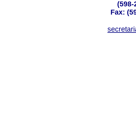
(598-
Fax: (59
secreta