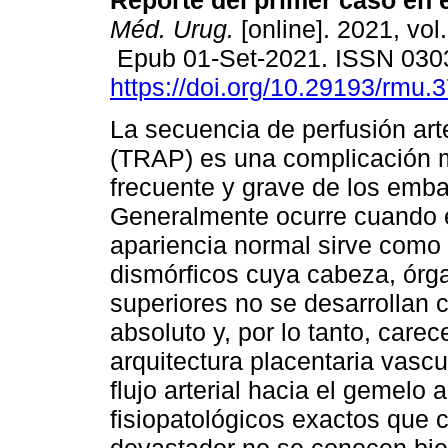
Reporte del primer caso en e
Méd. Urug.
[online]. 2021, vol
Epub 01-Set-2021. ISSN 030
https://doi.org/10.29193/rmu.
La secuencia de perfusión arte
(TRAP) es una complicación 
frecuente y grave de los emb
Generalmente ocurre cuando 
apariencia normal sirve com
dismórficos cuya cabeza, órg
superiores no se desarrollan 
absoluto y, por lo tanto, care
arquitectura placentaria vasc
flujo arterial hacia el gemel
fisiopatológicos exactos que