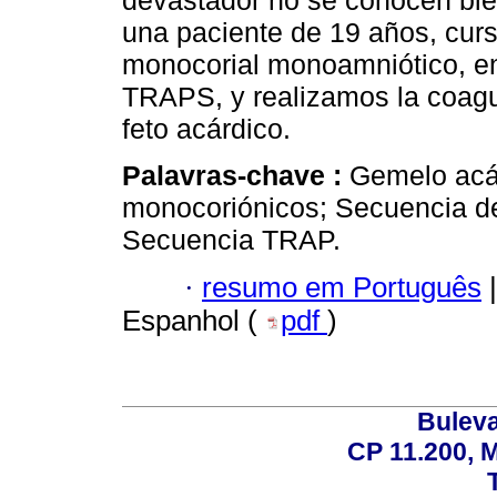
devastador no se conocen bie
una paciente de 19 años, cu
monocorial monoamniótico, en
TRAPS, y realizamos la coagula
feto acárdico.
Palavras-chave :
Gemelo acá
monocoriónicos; Secuencia de 
Secuencia TRAP.
·
resumo em Português
|
Espanhol (
pdf
)
Buleva
CP 11.200, 