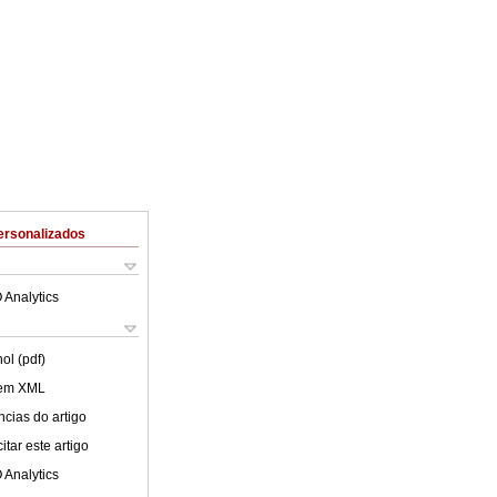
ersonalizados
 Analytics
ol (pdf)
 em XML
cias do artigo
tar este artigo
 Analytics