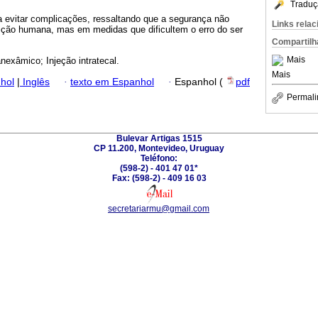
Traduç
a evitar complicações, ressaltando que a segurança não
Links rela
ição humana, mas em medidas que dificultem o erro do ser
Compartilh
Mais
anexâmico; Injeção intratecal.
Mais
hol
|
Inglês
·
texto em Espanhol
·
Espanhol (
pdf
Permali
Bulevar Artigas 1515
CP 11.200, Montevideo, Uruguay
Teléfono:
(598-2) - 401 47 01*
Fax: (598-2) - 409 16 03
secretariarmu@gmail.com