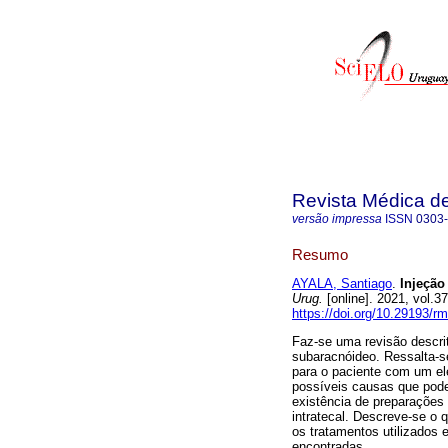
Revista Médica d
versão impressa
ISSN
0303
Resumo
AYALA, Santiago
.
Injeção 
Urug.
[online]. 2021, vol.
https://doi.org/10.29193/r
Faz-se uma revisão descri
subaracnóideo. Ressalta-s
para o paciente com um el
possíveis causas que pode
existência de preparações
intratecal. Descreve-se o 
os tratamentos utilizados 
encontradas.