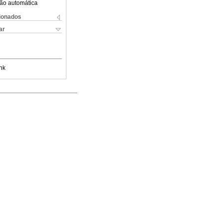
ão automática
cionados
ar
nk