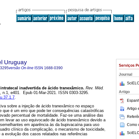
el Uruguay
Serviços P
-3295
versão On-line
ISSN
1688-0390
Journal
SciELO
intratecal inadvertida de ácido tranexâmico.
Rev. Méd.
Artigo
37, n.1, e401. Epub 01-Mar-2021. ISSN 0303-3295.
mu.37.1.7
.
Espanh
tiva sobre a injeção de ácido tranexâmico no espaço
Artigo
e que é um erro que pode ter consequências catastróficas
evado percentual de mortalidade. Faz-se uma análise das
Referên
m levar ao uso equivocado de ácido tranexâmico devido a
 semelhantes em aparência às da bupivacaína para uso
Como ci
quadro clínico da complicação, o mecanismo de toxicidade,
SciELO
e a evolução dos casos relatados nas referências