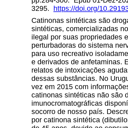
pp.284-300. Epub 01-Dez-20
3295.
https://doi.org/10.2919
Catinonas sintéticas são drog
sintéticas, comercializadas 
ilegal por suas propriedades 
perturbadoras do sistema nerv
para uso recreativo isoladam
e derivados de anfetaminas.
relatos de intoxicações agud
dessas substâncias. No Urugu
vez em 2015 com informações 
catinonas sintéticas não são 
imunocromatográficas disponív
socorro de nosso país. Descre
por catinona sintética (dibut