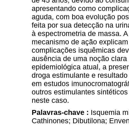
de 45 anos, devido ao consu
apresentando como complica
aguda, com boa evolução poste
feita por sua detecção na uri
à espectrometria de massa. A 
mecanismo de ação explicam 
complicações isquêmicas dev
ausência de uma noção clara 
epidemiológica atual, a prese
droga estimulante e resultado
em estudos imunocromatográfi
outros estimulantes sintétic
neste caso.
Palavras-chave :
Isquemia m
Cathinones; Dibutilona; Env