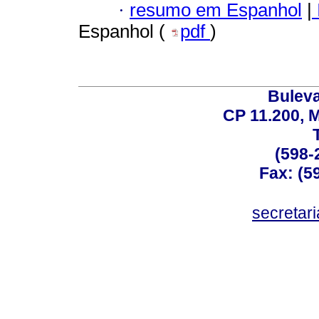
·
resumo em Espanhol
|
Espanhol (
pdf
)
Buleva
CP 11.200, 
(598-
Fax: (59
secreta