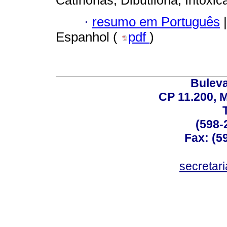
Catinonas; Dibutilona; Intoxic
·
resumo em Português
|
Espanhol (
pdf
)
Buleva
CP 11.200, 
(598-
Fax: (59
secreta