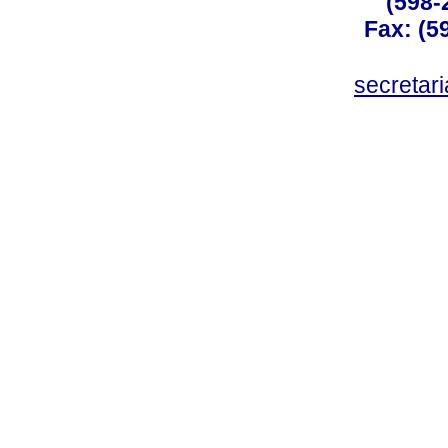
(598-
Fax: (59
secreta