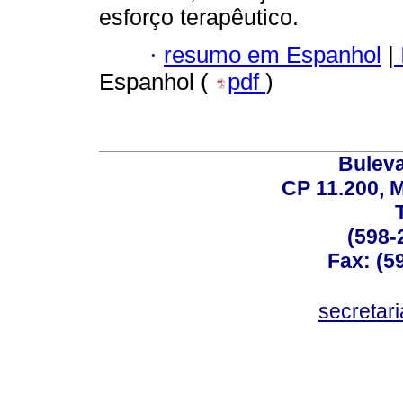
esforço terapêutico.
·
resumo em Espanhol
|
Espanhol (
pdf
)
Buleva
CP 11.200, 
(598-
Fax: (59
secreta