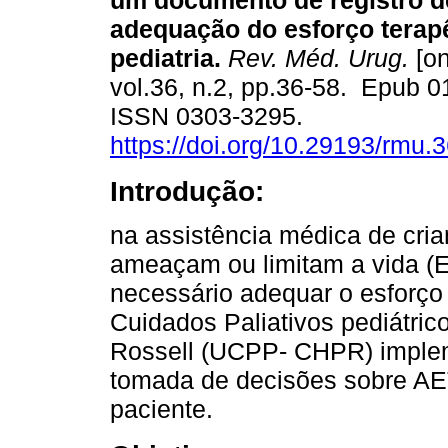
um documento de registro de
adequação do esforço terap
pediatria.
Rev. Méd. Urug.
[on
vol.36, n.2, pp.36-58. Epub 0
ISSN 0303-3295.
https://doi.org/10.29193/rmu.3
Introdução:
na assistência médica de cr
ameaçam ou limitam a vida (
necessário adequar o esforço
Cuidados Paliativos pediátric
Rossell (UCPP- CHPR) imple
tomada de decisões sobre AET
paciente.