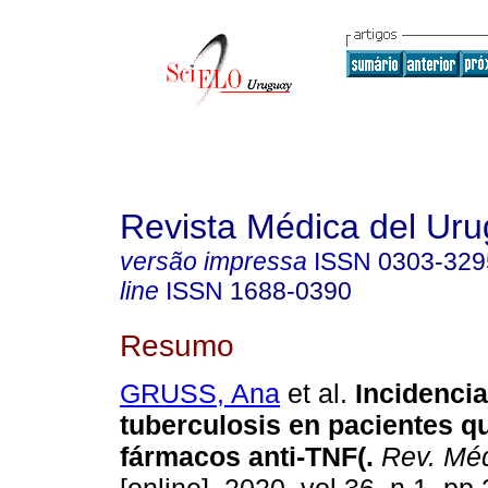
Revista Médica del Ur
versão impressa
ISSN
0303-329
line
ISSN
1688-0390
Resumo
GRUSS, Ana
et al.
Incidencia
tuberculosis en pacientes q
fármacos anti-TNF(.
Rev. Méd