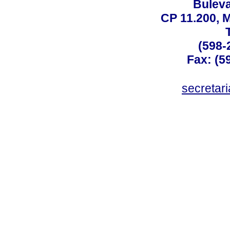
Buleva
CP 11.200, 
(598-
Fax: (59
secreta