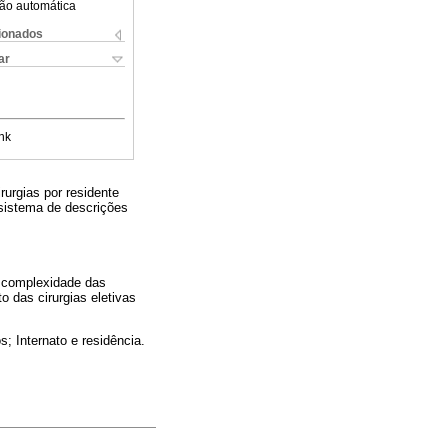
ão automática
cionados
ar
nk
rurgias por residente
sistema de descrições
a complexidade das
o das cirurgias eletivas
; Internato e residência.