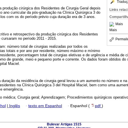
Traduç
a produção cirúrgica dos Residentes de Cirurgia Geral depois
Links rela
 ano curricular da pós-graduação na Clínica Quirúrgica 3 do
los com os do período prévio cuja duração era de 3 anos.
Compartilh
Mais
Mais
ritivo e retrospectivo da produção cirúrgica dos Residentes
e cursaram no período 2011 - 2015.
Permali
am: número total de cirurgias realizadas por todos os
gias totais e por ano por residente, número máximo e mínimo
 residente, porcentagem total de cirurgias eletivas e de urgência e média de ci
omo de grande, meio e pequeno porte e corrente. Os dados foram obtidos do 
ital Maciel.
 duração da residência de cirurgia geral levou a um aumento no número e n
 residentes na Clínica Quirúrgica 3 del Hospital Maciel, bem como uma aument
 e emergência.
 médica; Cirurgia geral; Aprendizagem; Procedimientos quirúrgicos operativos
hol
|
Inglês
·
texto em Espanhol
·
Espanhol (
pdf
)
Bulevar Artigas 1515