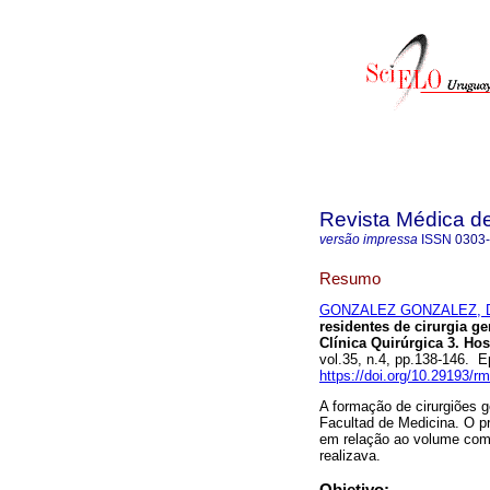
Revista Médica d
versão impressa
ISSN
0303
Resumo
GONZALEZ GONZALEZ, D
residentes de cirurgia g
Clínica Quirúrgica 3. Hos
vol.35, n.4, pp.138-146.
https://doi.org/10.29193/r
A formação de cirurgiões g
Facultad de Medicina. O p
em relação ao volume com
realizava.
Objetivo: