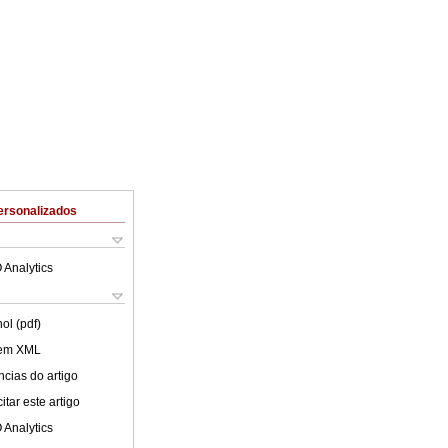
ersonalizados
 Analytics
ol (pdf)
 em XML
cias do artigo
tar este artigo
 Analytics