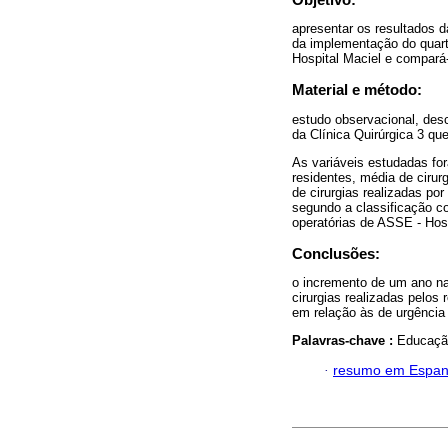
apresentar os resultados d
da implementação do quarto
Hospital Maciel e compará-
Material e método:
estudo observacional, desc
da Clínica Quirúrgica 3 qu
As variáveis estudadas for
residentes, média de cirur
de cirurgias realizadas por
segundo a classificação c
operatórias de ASSE - Hosp
Conclusões:
o incremento de um ano na
cirurgias realizadas pelos
em relação às de urgência
Palavras-chave :
Educação
·
resumo em Espan