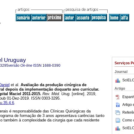
el Uruguay
Serviços P
-3295
versão On-line
ISSN
1688-0390
Journal
SciELO
aniel
et al.
Avaliação da produção cirúrgica de
Artigo
eral depois da implementação doquarto ano curricular.
pital Maciel 2011-2015.
Rev. Méd. Urug.
[online]. 2019,
Espanh
 Epub 01-Dez-2019. ISSN 0303-3295.
mu.35.4.6
.
Artigo
erais é responsabilidade das Clínicas Quirúrgicas da
Referên
rograma de formação de 3 anos apresentava carências tanto
o também à complexidade da cirurgia que cada residente
Como ci
SciELO