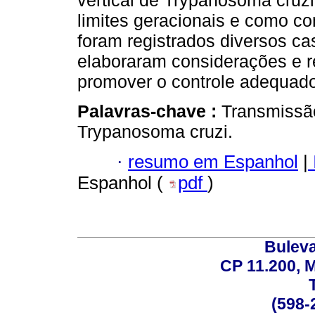
vertical de Trypanosoma cruzi
limites geracionais e como c
foram registrados diversos ca
elaboraram considerações e
promover o controle adequado
Palavras-chave :
Transmissão
Trypanosoma cruzi.
·
resumo em Espanhol
|
Espanhol (
pdf
)
Buleva
CP 11.200, 
(598-