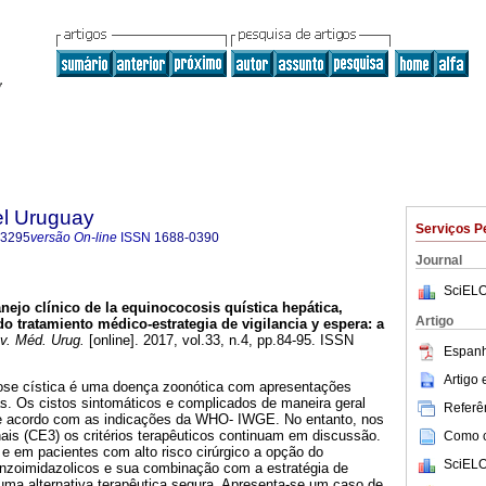
el Uruguay
Serviços P
-3295
versão On-line
ISSN
1688-0390
Journal
SciELO
ejo clínico de la equinococosis quística hepática,
Artigo
 tratamiento médico-estrategia de vigilancia y espera: a
. Méd. Urug.
[online]. 2017, vol.33, n.4, pp.84-95. ISSN
Espanh
Artigo
ose cística é uma doença zoonótica com apresentações
as. Os cistos sintomáticos e complicados de maneira geral
Referên
 de acordo com as indicações da WHO- IWGE. No entanto, nos
ais (CE3) os critérios terapêuticos continuam em discussão.
Como ci
e em pacientes com alto risco cirúrgico a opção do
SciELO
nzoimidazolicos e sua combinação com a estratégia de
r uma alternativa terapêutica segura. Apresenta-se um caso de