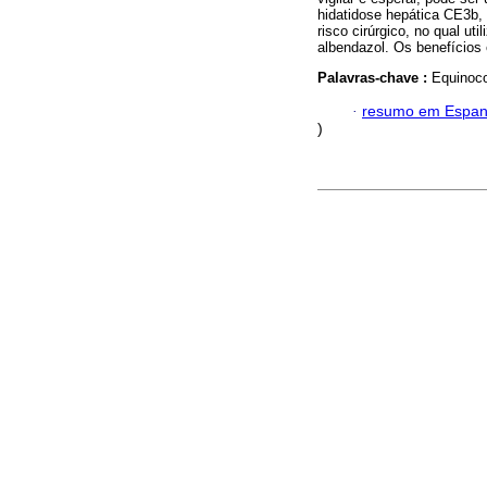
hidatidose hepática CE3b, 
risco cirúrgico, no qual ut
albendazol. Os benefícios 
Palavras-chave :
Equinoco
·
resumo em Espan
)