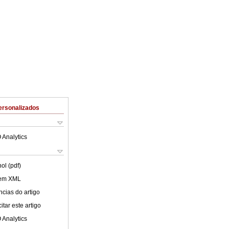
ersonalizados
 Analytics
ol (pdf)
 em XML
cias do artigo
tar este artigo
 Analytics