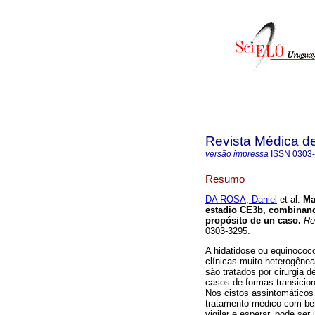
Revista Médica d
versão impressa
ISSN
0303
Resumo
DA ROSA, Daniel
et al.
Man
estadio CE3b, combinando
propósito de un caso.
Rev
0303-3295.
A hidatidose ou equinococ
clínicas muito heterogêne
são tratados por cirurgia
casos de formas transicion
Nos cistos assintomáticos 
tratamento médico com be
vigilar e esperar, pode se