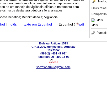
Traduç
com características clínico-evolutivas excepcionais e alto
ilizou-se um manejo de vigilância clínica e tratamento com
Links rela
e os riscos desta tera pêutica são analisados.
Compartilh
cose hepática; Benzimidazóis; Vigilância.
Mais
hol
|
Inglês
·
texto em Espanhol
·
Espanhol (
pdf
Mais
Permali
Bulevar Artigas 1515
CP 11.200, Montevideo, Uruguay
Teléfono:
(598-2) - 401 47 01*
Fax: (598-2) - 409 16 03
secretariarmu@gmail.com