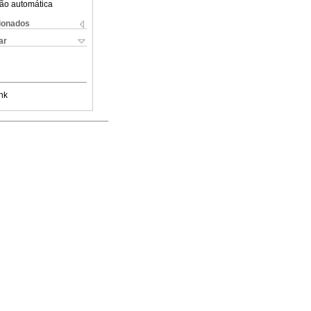
ão automática
cionados
ar
nk