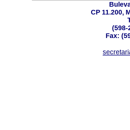
Buleva
CP 11.200, 
(598-
Fax: (59
secreta