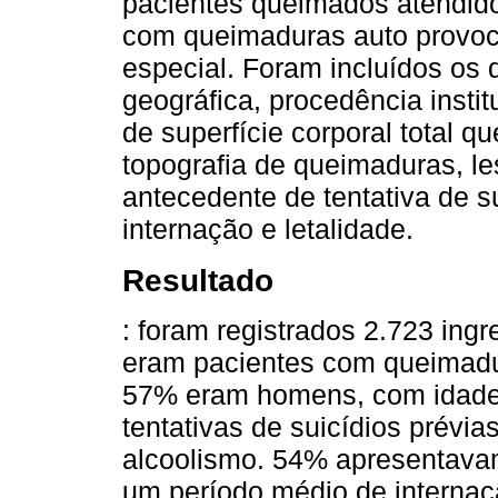
pacientes queimados atendi
com queimaduras auto provoca
especial. Foram incluídos os 
geográfica, procedência insti
de superfície corporal total 
topografia de queimaduras, les
antecedente de tentativa de s
internação e letalidade.
Resultado
: foram registrados 2.723 in
eram pacientes com queimadur
57% eram homens, com idade
tentativas de suicídios prévia
alcoolismo. 54% apresentavam
um período médio de internaç