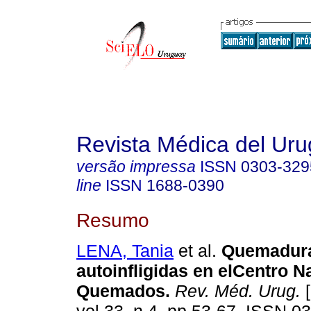
Revista Médica del Ur
versão impressa
ISSN
0303-329
line
ISSN
1688-0390
Resumo
LENA, Tania
et al.
Quemadur
autoinfligidas en elCentro N
Quemados.
Rev. Méd. Urug.
[