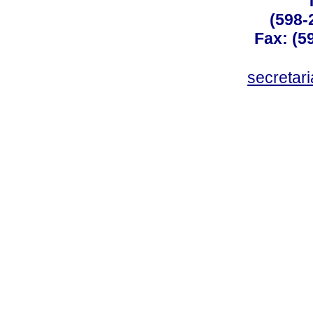
(598-
Fax: (59
secreta