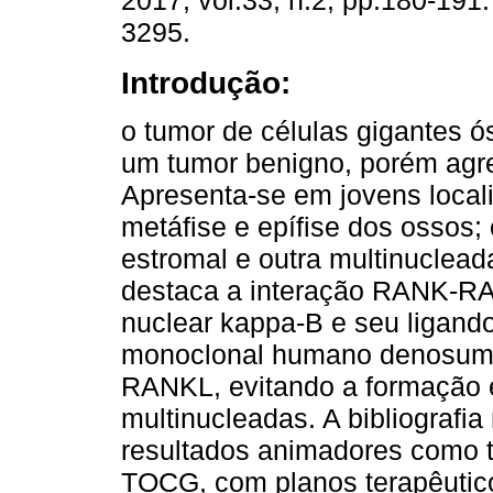
2017, vol.33, n.2, pp.180-191
3295.
Introdução:
o tumor de células gigantes 
um tumor benigno, porém agr
Apresenta-se em jovens local
metáfise e epífise dos ossos
estromal e outra multinuclead
destaca a interação RANK-RAN
nuclear kappa-B e seu ligando
monoclonal humano denosumab
RANKL, evitando a formação e
multinucleadas. A bibliograf
resultados animadores como t
TOCG, com planos terapêutic